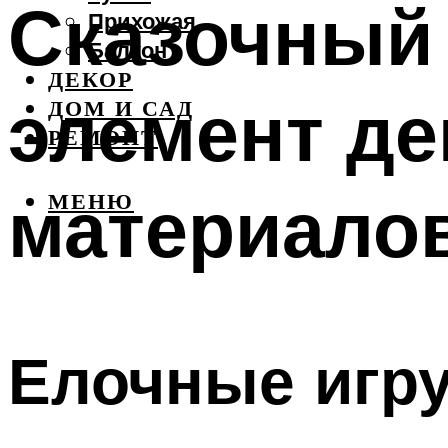
Сказочный
Прихожая
Балкон
ДЕКОР
элемент де
ДОМ И САД
РЕМОНТ
материало
МЕНЮ
Елочные игр