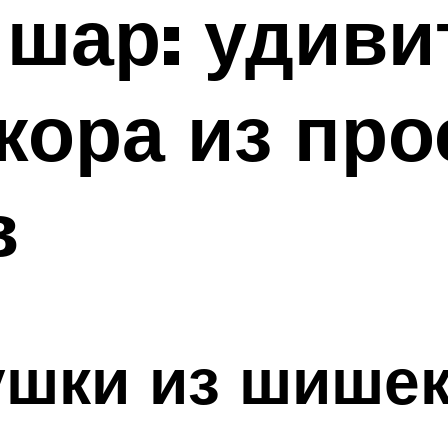
 шар: удив
кора из пр
в
ушки из шише