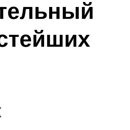
ительный
остейших
к