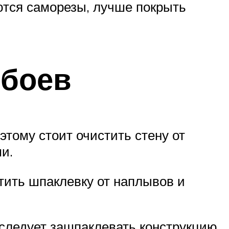
ются саморезы, лучше покрыть
обоев
этому стоит очистить стену от
и.
тить шпаклевку от наплывов и
 следует зашпаклевать конструкцию