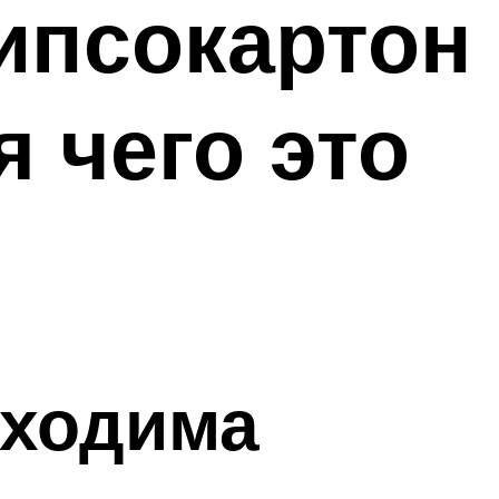
гипсокартон
 чего это
бходима