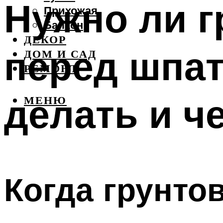
Нужно ли г
Прихожая
Балкон
ДЕКОР
перед шпат
ДОМ И САД
РЕМОНТ
делать и ч
МЕНЮ
Когда грунто