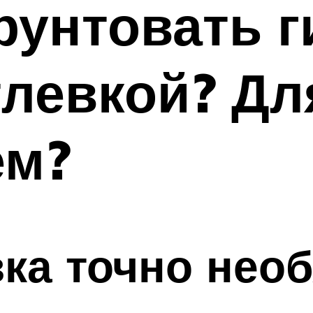
рунтовать 
левкой? Для
ем?
вка точно нео