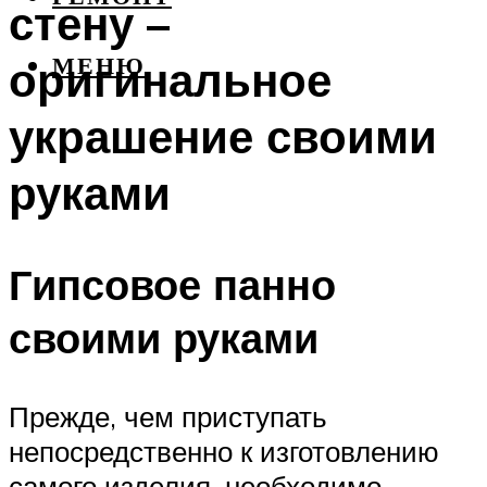
стену –
оригинальное
МЕНЮ
украшение своими
руками
Гипсовое панно
своими руками
Прежде, чем приступать
непосредственно к изготовлению
самого изделия, необходимо