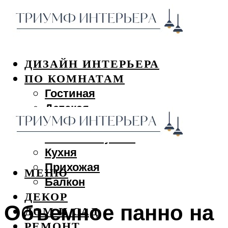
ДИЗАЙН ИНТЕРЬЕРА
ПО КОМНАТАМ
Гостиная
Детская
Спальня
Ванная и туалет
Кухня
Прихожая
МЕНЮ
Балкон
ДЕКОР
Объемное панно на
ДОМ И САД
РЕМОНТ