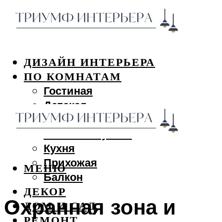
ДИЗАЙН ИНТЕРЬЕРА
ПО КОМНАТАМ
Гостиная
Детская
Спальня
Ванная и туалет
Кухня
Прихожая
МЕНЮ
Балкон
ДЕКОР
Охранная зона и
ДОМ И САД
РЕМОНТ