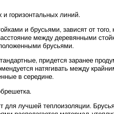
х и горизонтальных линий.
ойками и брусьями, зависят от того
расстояние между деревянными стойк
 положенными брусьями.
тандартные, придется заранее проду
омендуется натягивать между крайни
енные в середине.
обрешетка.
жит для лучшей теплоизоляции. Брусь
ями располагается материал-утепли