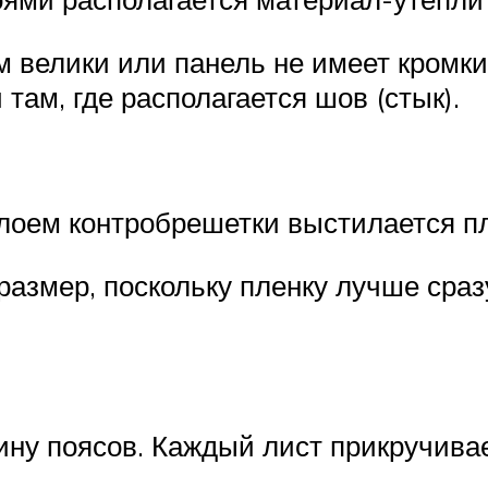
 велики или панель не имеет кромк
ам, где располагается шов (стык).
оем контробрешетки выстилается пл
азмер, поскольку пленку лучше сраз
ину поясов. Каждый лист прикручива