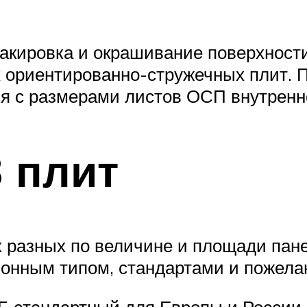
акировка и окрашивание поверхност
 ориентированно-стружечных плит. 
ся с размерами листов ОСП внутренне
 плит
х разных по величине и площади пан
онным типом, стандартами и пожелан
 стандартный для Европы и России, 