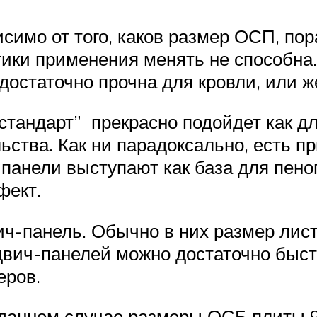
симо от того, каков размер ОСП, по
тики применения менять не способна
 достаточно прочна для кровли, или 
тандарт” прекрасно подойдет как дл
ства. Как ни парадоксально, есть п
панели выступают как база для пено
фект.
вич-панель. Обычно в них размер ли
двич-панелей можно достаточно быстр
еров.
в данном случае размеры ОСБ плиты 9