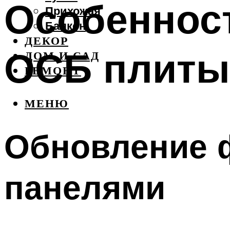
Особенност
Прихожая
Балкон
ДЕКОР
ОСБ плиты
ДОМ И САД
РЕМОНТ
МЕНЮ
Обновление 
панелями