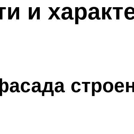
и и характ
фасада строе