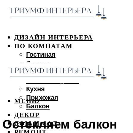
ДИЗАЙН ИНТЕРЬЕРА
ПО КОМНАТАМ
Гостиная
Детская
Спальня
Ванная и туалет
Кухня
Прихожая
МЕНЮ
Балкон
ДЕКОР
Остекляем балкон
ДОМ И САД
РЕМОНТ