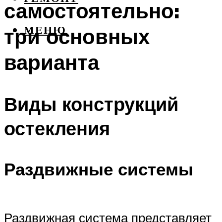
самостоятельно:
три основных
МЕНЮ
варианта
Виды конструкций
остекления
Раздвижные системы
Раздвижная система представляет