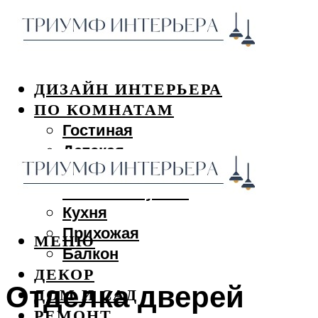
ДИЗАЙН ИНТЕРЬЕРА
ПО КОМНАТАМ
Гостиная
Детская
Спальня
Ванная и туалет
Кухня
Прихожая
МЕНЮ
Балкон
ДЕКОР
Отделка дверей
ДОМ И САД
РЕМОНТ