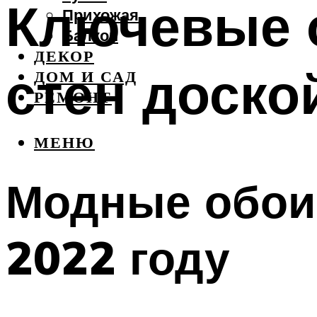
Ключевые 
Прихожая
Балкон
ДЕКОР
стен доско
ДОМ И САД
РЕМОНТ
МЕНЮ
Модные обои 
2022 году