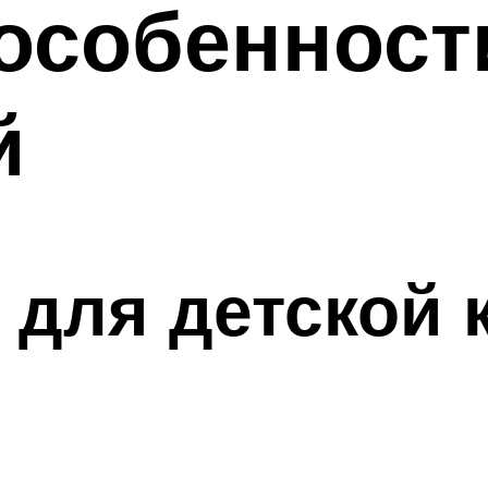
особенност
й
для детской 