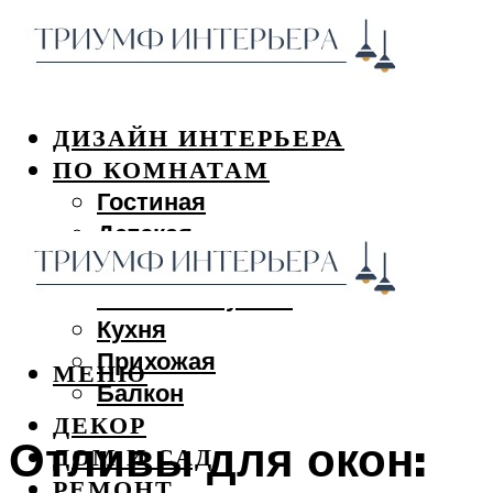
ДИЗАЙН ИНТЕРЬЕРА
ПО КОМНАТАМ
Гостиная
Детская
Спальня
Ванная и туалет
Кухня
Прихожая
МЕНЮ
Балкон
ДЕКОР
Отливы для окон:
ДОМ И САД
РЕМОНТ