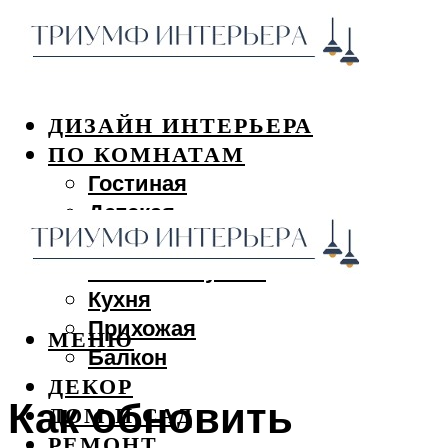
ДИЗАЙН ИНТЕРЬЕРА
ПО КОМНАТАМ
Гостиная
Детская
Спальня
Ванная и туалет
Кухня
Прихожая
МЕНЮ
Балкон
ДЕКОР
Как обновить
ДОМ И САД
РЕМОНТ