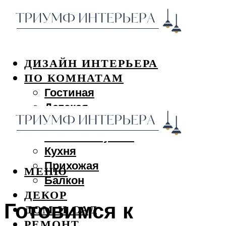
ДИЗАЙН ИНТЕРЬЕРА
ПО КОМНАТАМ
Гостиная
Детская
Спальня
Ванная и туалет
Кухня
Прихожая
МЕНЮ
Балкон
ДЕКОР
Готовимся к
ДОМ И САД
РЕМОНТ