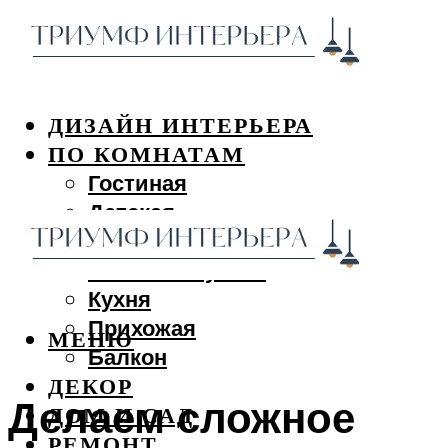
ДИЗАЙН ИНТЕРЬЕРА
ПО КОМНАТАМ
Гостиная
Детская
Спальня
Ванная и туалет
Кухня
Прихожая
МЕНЮ
Балкон
ДЕКОР
Делаем сложное
ДОМ И САД
РЕМОНТ