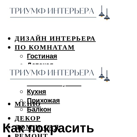
ДИЗАЙН ИНТЕРЬЕРА
ПО КОМНАТАМ
Гостиная
Детская
Спальня
Ванная и туалет
Кухня
Прихожая
МЕНЮ
Балкон
ДЕКОР
Как покрасить
ДОМ И САД
РЕМОНТ