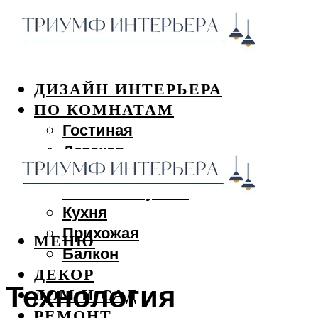
ДИЗАЙН ИНТЕРЬЕРА
ПО КОМНАТАМ
Гостиная
Детская
Спальня
Ванная и туалет
Кухня
Прихожая
МЕНЮ
Балкон
ДЕКОР
Технология
ДОМ И САД
РЕМОНТ