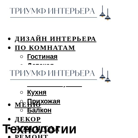
ДИЗАЙН ИНТЕРЬЕРА
ПО КОМНАТАМ
Гостиная
Детская
Спальня
Ванная и туалет
Кухня
Прихожая
МЕНЮ
Балкон
ДЕКОР
Технологии
ДОМ И САД
РЕМОНТ