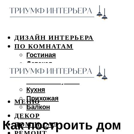
ДИЗАЙН ИНТЕРЬЕРА
ПО КОМНАТАМ
Гостиная
Детская
Спальня
Ванная и туалет
Кухня
Прихожая
МЕНЮ
Балкон
ДЕКОР
Как построить дом
ДОМ И САД
РЕМОНТ