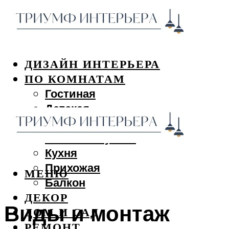
ДИЗАЙН ИНТЕРЬЕРА
ПО КОМНАТАМ
Гостиная
Детская
Спальня
Ванная и туалет
Кухня
Прихожая
МЕНЮ
Балкон
ДЕКОР
Виды и монтаж
ДОМ И САД
РЕМОНТ