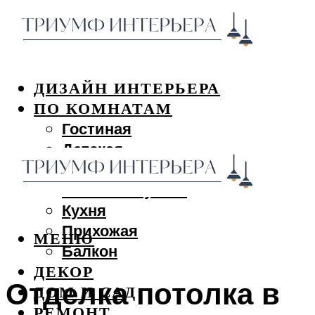
ДИЗАЙН ИНТЕРЬЕРА
ПО КОМНАТАМ
Гостиная
Детская
Спальня
Ванная и туалет
Кухня
Прихожая
МЕНЮ
Балкон
ДЕКОР
Отделка потолка в
ДОМ И САД
РЕМОНТ