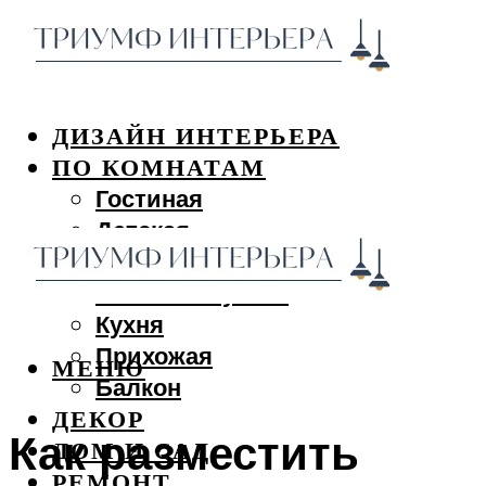
ДИЗАЙН ИНТЕРЬЕРА
ПО КОМНАТАМ
Гостиная
Детская
Спальня
Ванная и туалет
Кухня
Прихожая
МЕНЮ
Балкон
ДЕКОР
Как разместить
ДОМ И САД
РЕМОНТ