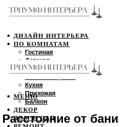
ДИЗАЙН ИНТЕРЬЕРА
ПО КОМНАТАМ
Гостиная
Детская
Спальня
Ванная и туалет
Кухня
Прихожая
МЕНЮ
Балкон
ДЕКОР
Расстояние от бани
ДОМ И САД
РЕМОНТ