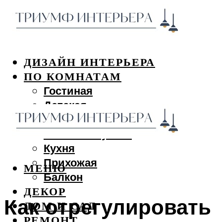
ДИЗАЙН ИНТЕРЬЕРА
ПО КОМНАТАМ
Гостиная
Детская
Спальня
Ванная и туалет
Кухня
Прихожая
МЕНЮ
Балкон
ДЕКОР
Как отрегулировать
ДОМ И САД
РЕМОНТ