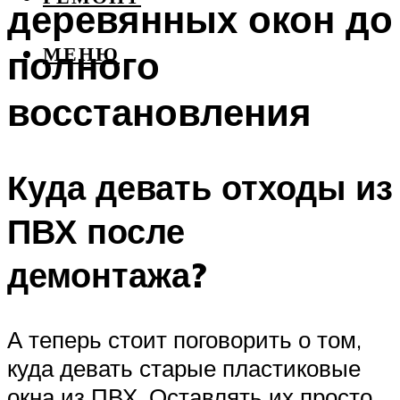
деревянных окон до
полного
МЕНЮ
восстановления
Куда девать отходы из
ПВХ после
демонтажа?
А теперь стоит поговорить о том,
куда девать старые пластиковые
окна из ПВХ. Оставлять их просто