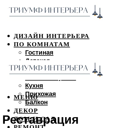
ДИЗАЙН ИНТЕРЬЕРА
ПО КОМНАТАМ
Гостиная
Детская
Спальня
Ванная и туалет
Кухня
Прихожая
МЕНЮ
Балкон
ДЕКОР
Реставрация
ДОМ И САД
РЕМОНТ