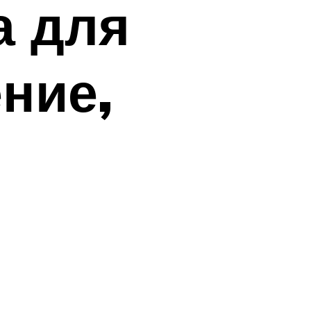
а для
ние,