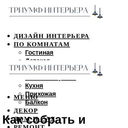
ДИЗАЙН ИНТЕРЬЕРА
ПО КОМНАТАМ
Гостиная
Детская
Спальня
Ванная и туалет
Кухня
Прихожая
МЕНЮ
Балкон
ДЕКОР
Как собрать и
ДОМ И САД
РЕМОНТ