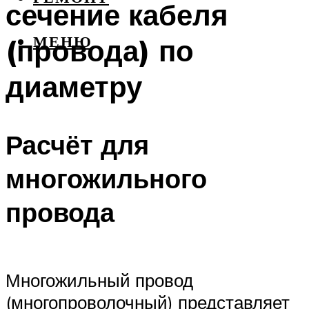
сечение кабеля
(провода) по
МЕНЮ
диаметру
Расчёт для
многожильного
провода
Многожильный провод
(многопроволочный) представляет