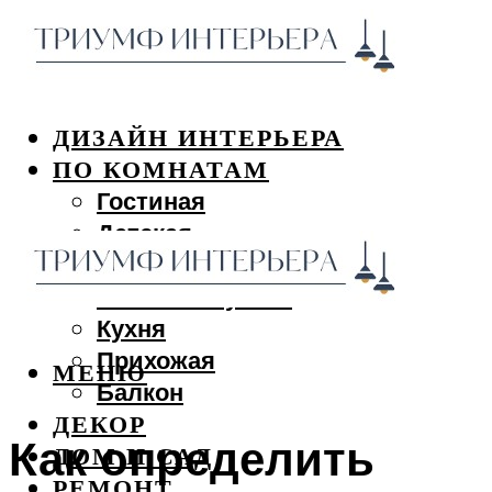
ДИЗАЙН ИНТЕРЬЕРА
ПО КОМНАТАМ
Гостиная
Детская
Спальня
Ванная и туалет
Кухня
Прихожая
МЕНЮ
Балкон
ДЕКОР
Как определить
ДОМ И САД
РЕМОНТ