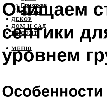
Очищаем ст
Прихожая
Балкон
ДЕКОР
септики дл
ДОМ И САД
РЕМОНТ
уровнем гр
МЕНЮ
Особенности 