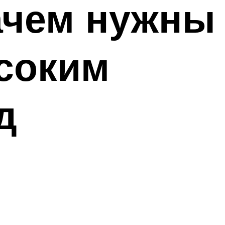
ачем нужны
ысоким
д