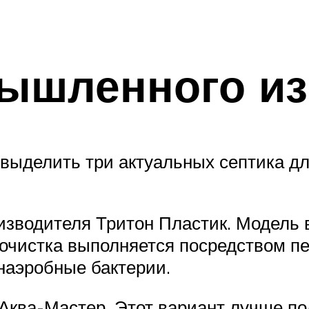
ышленного из
выделить три актуальных септика дл
оизводителя Тритон Пластик. Модель 
х очистка выполняется посредством п
анаэробные бактерии.
Аква-Мастер. Этот вариант лучше по