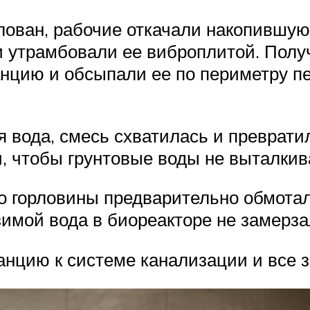
лован, рабочие откачали накопившую
 и утрамбовали ее виброплитой. Полу
анцию и обсыпали ее по периметру п
я вода, смесь схватилась и преврати
, чтобы грунтовые воды не выталкив
до горловины предварительно обмот
зимой вода в биореакторе не замерза
нцию к системе канализации и все з