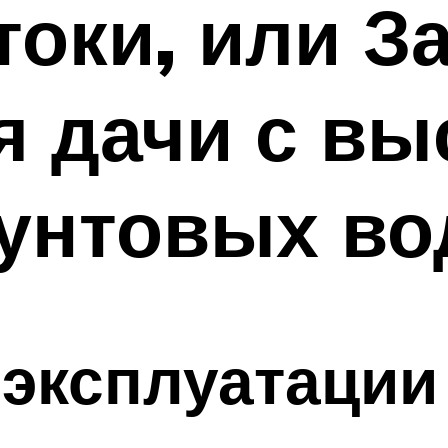
оки, или З
я дачи с в
унтовых во
эксплуатации