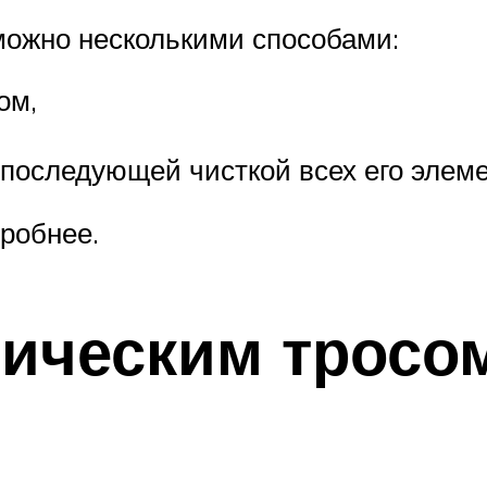
 можно несколькими способами:
ом,
 последующей чисткой всех его элеме
робнее.
ническим тросо