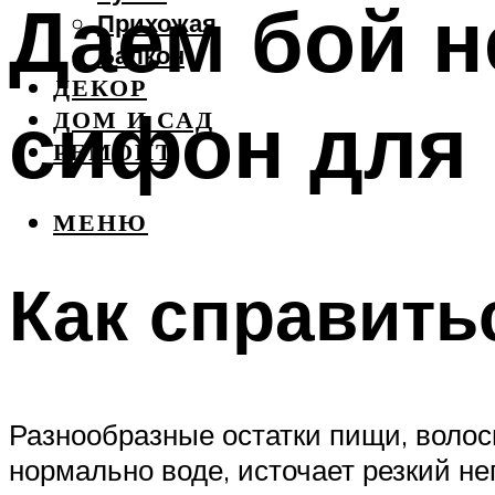
Даем бой н
Прихожая
Балкон
ДЕКОР
сифон для
ДОМ И САД
РЕМОНТ
МЕНЮ
Как справить
Разнообразные остатки пищи, волосы
нормально воде, источает резкий не