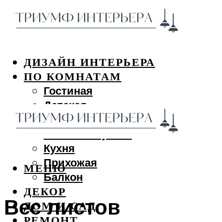
ДИЗАЙН ИНТЕРЬЕРА
ПО КОМНАТАМ
Гостиная
Детская
Спальня
Ванная и туалет
Кухня
Прихожая
МЕНЮ
Балкон
ДЕКОР
Вес листов
ДОМ И САД
РЕМОНТ