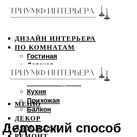
ДИЗАЙН ИНТЕРЬЕРА
ПО КОМНАТАМ
Гостиная
Детская
Спальня
Ванная и туалет
Кухня
Прихожая
МЕНЮ
Балкон
ДЕКОР
Дедовский способ
ДОМ И САД
РЕМОНТ