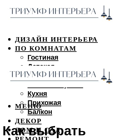
ДИЗАЙН ИНТЕРЬЕРА
ПО КОМНАТАМ
Гостиная
Детская
Спальня
Ванная и туалет
Кухня
Прихожая
МЕНЮ
Балкон
ДЕКОР
Как выбрать
ДОМ И САД
РЕМОНТ