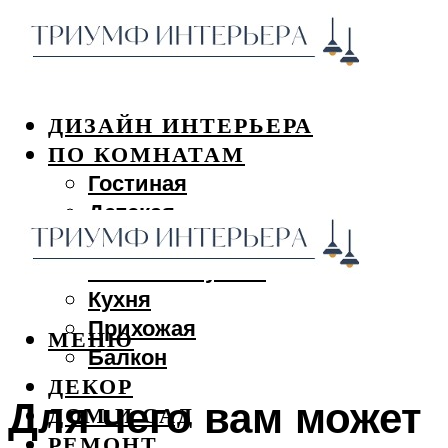
ДИЗАЙН ИНТЕРЬЕРА
ПО КОМНАТАМ
Гостиная
Детская
Спальня
Ванная и туалет
Кухня
Прихожая
МЕНЮ
Балкон
ДЕКОР
Для чего вам может
ДОМ И САД
РЕМОНТ