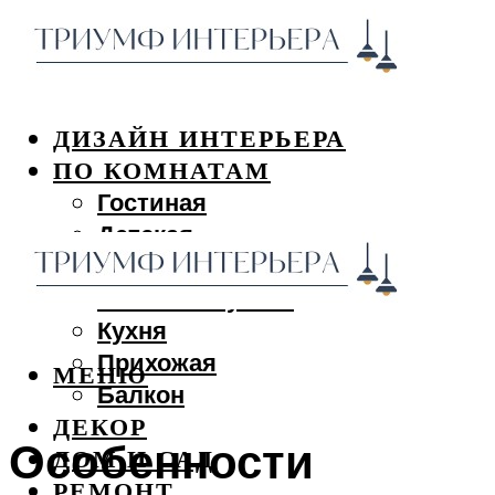
ДИЗАЙН ИНТЕРЬЕРА
ПО КОМНАТАМ
Гостиная
Детская
Спальня
Ванная и туалет
Кухня
Прихожая
МЕНЮ
Балкон
ДЕКОР
Особенности
ДОМ И САД
РЕМОНТ