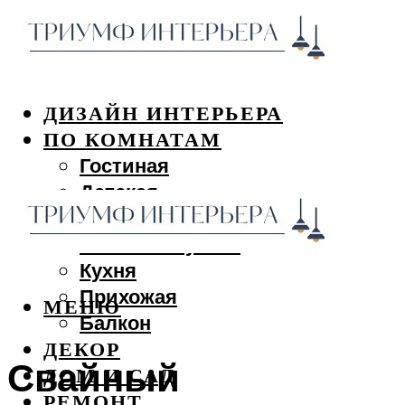
ДИЗАЙН ИНТЕРЬЕРА
ПО КОМНАТАМ
Гостиная
Детская
Спальня
Ванная и туалет
Кухня
Прихожая
МЕНЮ
Балкон
ДЕКОР
Свайный
ДОМ И САД
РЕМОНТ