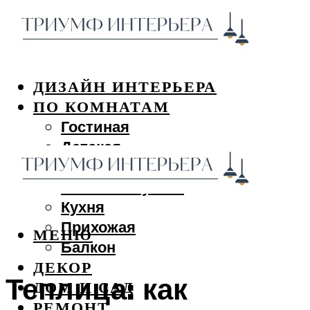
ДИЗАЙН ИНТЕРЬЕРА
ПО КОМНАТАМ
Гостиная
Детская
Спальня
Ванная и туалет
Кухня
Прихожая
МЕНЮ
Балкон
ДЕКОР
Теплица: как
ДОМ И САД
РЕМОНТ