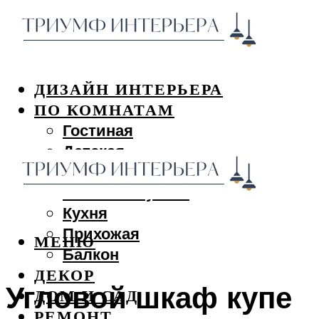
ДИЗАЙН ИНТЕРЬЕРА
ПО КОМНАТАМ
Гостиная
Детская
Спальня
Ванная и туалет
Кухня
Прихожая
МЕНЮ
Балкон
ДЕКОР
Угловой шкаф купе
ДОМ И САД
РЕМОНТ