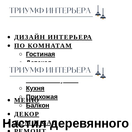
ДИЗАЙН ИНТЕРЬЕРА
ПО КОМНАТАМ
Гостиная
Детская
Спальня
Ванная и туалет
Кухня
Прихожая
МЕНЮ
Балкон
ДЕКОР
Настил деревянного
ДОМ И САД
РЕМОНТ