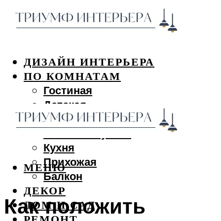
ДИЗАЙН ИНТЕРЬЕРА
ПО КОМНАТАМ
Гостиная
Детская
Спальня
Ванная и туалет
Кухня
Прихожая
МЕНЮ
Балкон
ДЕКОР
Как положить
ДОМ И САД
РЕМОНТ