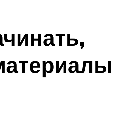
ачинать,
 материалы
л