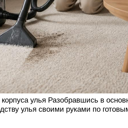
корпуса улья Разобравшись в основны
одству улья своими руками по готовы