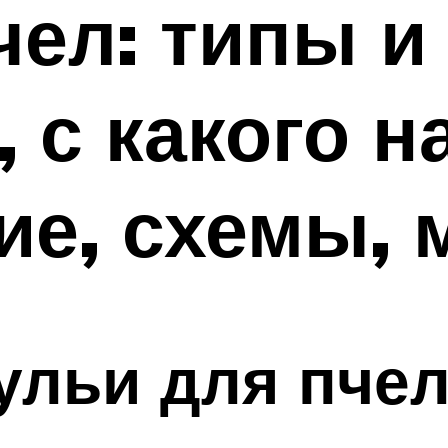
чел: типы и
 с какого н
ие, схемы,
ульи для пче