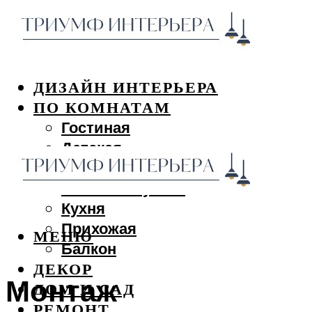
ДИЗАЙН ИНТЕРЬЕРА
ПО КОМНАТАМ
Гостиная
Детская
Спальня
Ванная и туалет
Кухня
Прихожая
МЕНЮ
Балкон
ДЕКОР
Монтаж
ДОМ И САД
РЕМОНТ