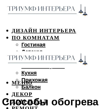
ДИЗАЙН ИНТЕРЬЕРА
ПО КОМНАТАМ
Гостиная
Детская
Спальня
Ванная и туалет
Кухня
Прихожая
МЕНЮ
Балкон
ДЕКОР
Способы обогрева
ДОМ И САД
РЕМОНТ