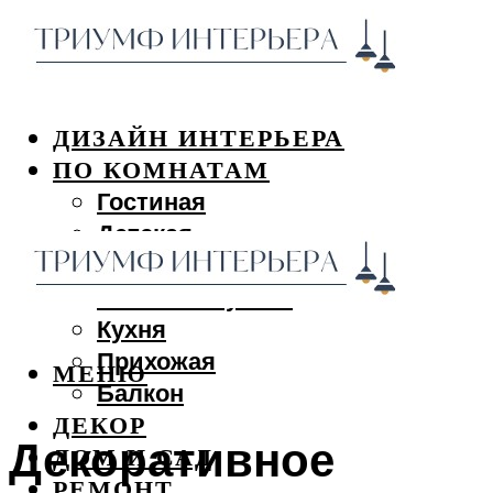
ДИЗАЙН ИНТЕРЬЕРА
ПО КОМНАТАМ
Гостиная
Детская
Спальня
Ванная и туалет
Кухня
Прихожая
МЕНЮ
Балкон
ДЕКОР
Декоративное
ДОМ И САД
РЕМОНТ