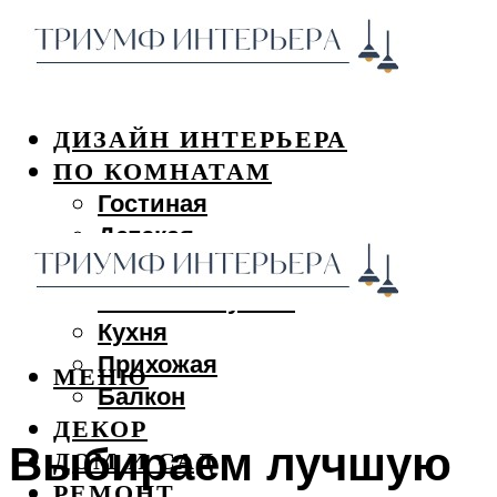
ДИЗАЙН ИНТЕРЬЕРА
ПО КОМНАТАМ
Гостиная
Детская
Спальня
Ванная и туалет
Кухня
Прихожая
МЕНЮ
Балкон
ДЕКОР
Выбираем лучшую
ДОМ И САД
РЕМОНТ