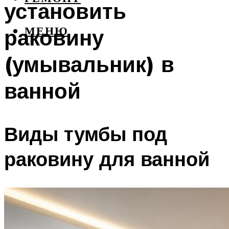
установить
раковину
МЕНЮ
(умывальник) в
ванной
Виды тумбы под
раковину для ванной