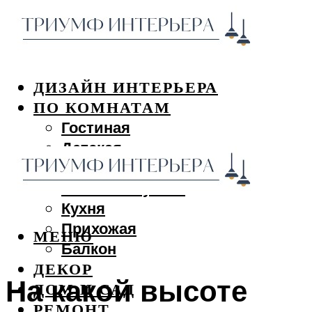
ДИЗАЙН ИНТЕРЬЕРА
ПО КОМНАТАМ
Гостиная
Детская
Спальня
Ванная и туалет
Кухня
Прихожая
МЕНЮ
Балкон
ДЕКОР
На какой высоте
ДОМ И САД
РЕМОНТ