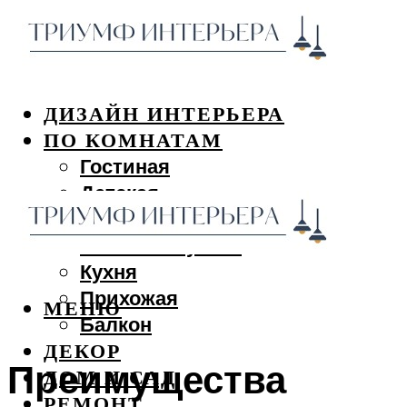
ДИЗАЙН ИНТЕРЬЕРА
ПО КОМНАТАМ
Гостиная
Детская
Спальня
Ванная и туалет
Кухня
Прихожая
МЕНЮ
Балкон
ДЕКОР
Преимущества
ДОМ И САД
РЕМОНТ