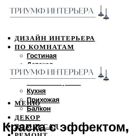
ДИЗАЙН ИНТЕРЬЕРА
ПО КОМНАТАМ
Гостиная
Детская
Спальня
Ванная и туалет
Кухня
Прихожая
МЕНЮ
Балкон
ДЕКОР
Краска с эффектом,
ДОМ И САД
РЕМОНТ