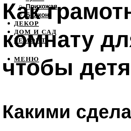
Как грамот
Прихожая
Балкон
ДЕКОР
комнату дл
ДОМ И САД
РЕМОНТ
чтобы дет
МЕНЮ
Какими сдела