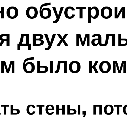
но обустро
я двух маль
ям было ко
ть стены, пот