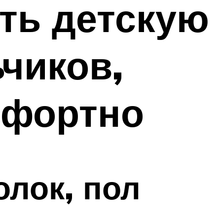
ить детскую
чиков,
мфортно
олок, пол