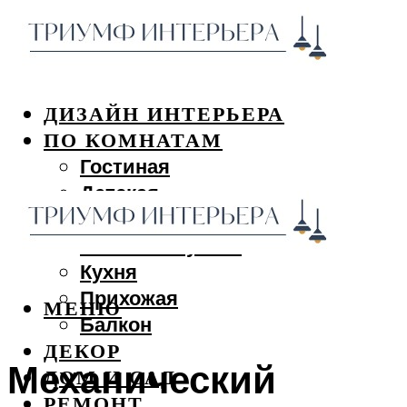
ДИЗАЙН ИНТЕРЬЕРА
ПО КОМНАТАМ
Гостиная
Детская
Спальня
Ванная и туалет
Кухня
Прихожая
МЕНЮ
Балкон
ДЕКОР
Механический
ДОМ И САД
РЕМОНТ