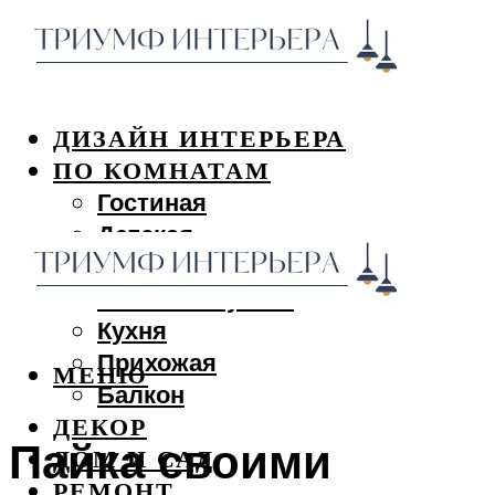
ДИЗАЙН ИНТЕРЬЕРА
ПО КОМНАТАМ
Гостиная
Детская
Спальня
Ванная и туалет
Кухня
Прихожая
МЕНЮ
Балкон
ДЕКОР
Пайка своими
ДОМ И САД
РЕМОНТ