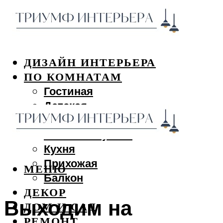
ДИЗАЙН ИНТЕРЬЕРА
ПО КОМНАТАМ
Гостиная
Детская
Спальня
Ванная и туалет
Кухня
Прихожая
МЕНЮ
Балкон
ДЕКОР
Выходим на
ДОМ И САД
РЕМОНТ