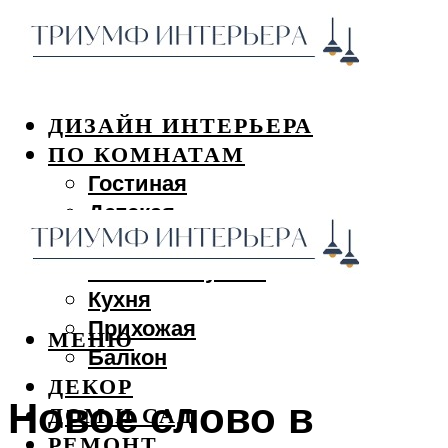
ДИЗАЙН ИНТЕРЬЕРА
ПО КОМНАТАМ
Гостиная
Детская
Спальня
Ванная и туалет
Кухня
Прихожая
МЕНЮ
Балкон
ДЕКОР
Новое слово в
ДОМ И САД
РЕМОНТ